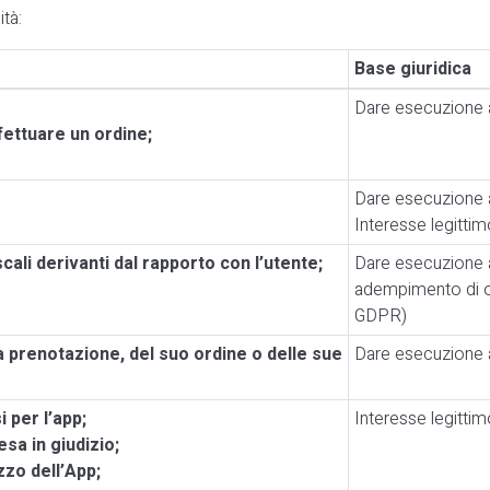
ità:
Base giuridica
Dare esecuzione al
fettuare un ordine;
Dare esecuzione al
Interesse legittim
cali derivanti dal rapporto con l’utente;
Dare esecuzione al
adempimento di obb
GDPR)
a prenotazione, del suo ordine o delle sue
Dare esecuzione al
 per l’app;
Interesse legittim
fesa in giudizio;
zzo dell’App;