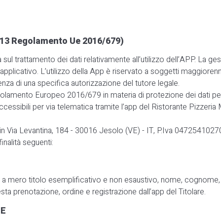
t. 13 Regolamento Ue 2016/679)
 sul trattamento dei dati relativamente all’utilizzo dell’APP. La ge
applicativo. L’utilizzo della App è riservato a soggetti maggiorenni
za di una specifica autorizzazione del tutore legale.
l Regolamento Europeo 2016/679 in materia di protezione dei dati p
cessibili per via telematica tramite l’app del Ristorante Pizzeria M
 Via Levantina, 184 - 30016 Jesolo (VE) - IT, P.Iva 04725410270 (in
inalità seguenti:
 (quali, a mero titolo esemplificativo e non esaustivo, nome, cognome
iesta prenotazione, ordine e registrazione dall’app del Titolare.
HE