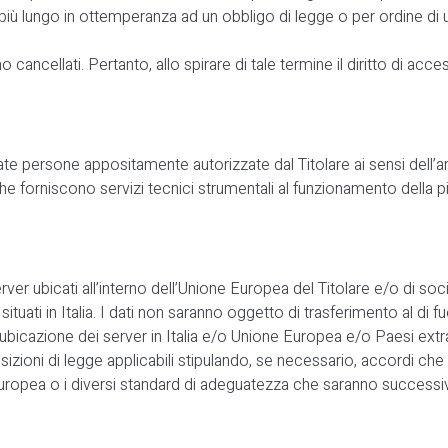
iù lungo in ottemperanza ad un obbligo di legge o per ordine di un
ncellati. Pertanto, allo spirare di tale termine il diritto di accesso
trate persone appositamente autorizzate dal Titolare ai sensi dell
he forniscono servizi tecnici strumentali al funzionamento della p
rver ubicati all’interno dell’Unione Europea del Titolare e/o di so
tuati in Italia. I dati non saranno oggetto di trasferimento al di f
ubicazione dei server in Italia e/o Unione Europea e/o Paesi extra-UE
osizioni di legge applicabili stipulando, se necessario, accordi c
uropea o i diversi standard di adeguatezza che saranno successiva