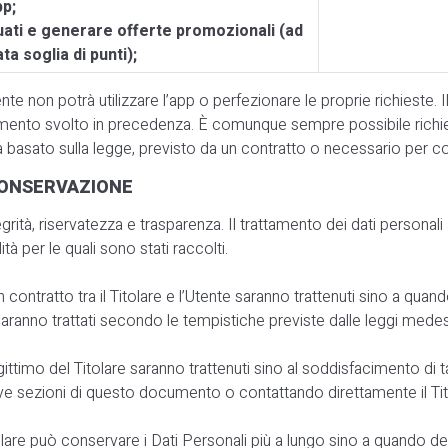
pp;
ttuati e generare offerte promozionali (ad
a soglia di punti);
utente non potrà utilizzare l’app o perfezionare le proprie richies
amento svolto in precedenza. È comunque sempre possibile richieder
sia basato sulla legge, previsto da un contratto o necessario per c
CONSERVAZIONE
ntegrità, riservatezza e trasparenza. Il trattamento dei dati perso
ità per le quali sono stati raccolti.
un contratto tra il Titolare e l’Utente saranno trattenuti sino a qua
e saranno trattati secondo le tempistiche previste dalle leggi mede
e legittimo del Titolare saranno trattenuti sino al soddisfacimento di
ative sezioni di questo documento o contattando direttamente il Tit
olare può conservare i Dati Personali più a lungo sino a quando d