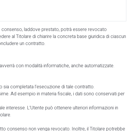
te. Il consenso, laddove prestato, potrà essere revocato
e al Titolare di chiarire la concreta base giuridica di ciascun
oncludere un contratto.
nali avverrà con modalità informatiche, anche automatizzate.
ndo sia completata l’esecuzione di tale contratto.
sime. Ad esempio in materia fiscale, i dati sono conservati per
 tale interesse. L’Utente può ottenere ulteriori informazioni in
olare.
etto consenso non venga revocato. Inoltre, il Titolare potrebbe