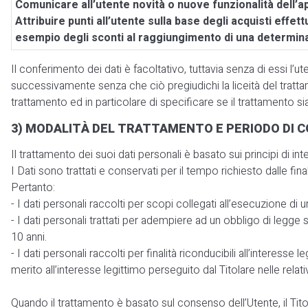
Comunicare all’utente novità o nuove funzionalità dell’a
Attribuire punti all’utente sulla base degli acquisti effe
esempio degli sconti al raggiungimento di una determinat
Il conferimento dei dati è facoltativo, tuttavia senza di essi l’
successivamente senza che ciò pregiudichi la liceità del tratt
trattamento ed in particolare di specificare se il trattamento 
3) MODALITÀ DEL TRATTAMENTO E PERIODO DI 
Il trattamento dei suoi dati personali è basato sui principi di i
I Dati sono trattati e conservati per il tempo richiesto dalle final
Pertanto:
- I dati personali raccolti per scopi collegati all’esecuzione di 
- I dati personali trattati per adempiere ad un obbligo di legg
10 anni.
- I dati personali raccolti per finalità riconducibili all’interess
merito all’interesse legittimo perseguito dal Titolare nelle rel
Quando il trattamento è basato sul consenso dell’Utente, il Tit