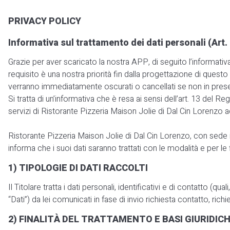
PRIVACY POLICY
Informativa sul trattamento dei dati personali (Ar
Grazie per aver scaricato la nostra APP, di seguito l’informativa
requisito è una nostra priorità fin dalla progettazione di questo 
verranno immediatamente oscurati o cancellati se non in presen
Si tratta di un’informativa che è resa ai sensi dell’art. 13 de
servizi di Ristorante Pizzeria Maison Jolie di Dal Cin Lorenzo ac
Ristorante Pizzeria Maison Jolie di Dal Cin Lorenzo, con sede in
informa che i suoi dati saranno trattati con le modalità e per le f
1) TIPOLOGIE DI DATI RACCOLTI
Il Titolare tratta i dati personali, identificativi e di contatto
“Dati”) da lei comunicati in fase di invio richiesta contatto, rich
2) FINALITÀ DEL TRATTAMENTO E BASI GIURIDIC